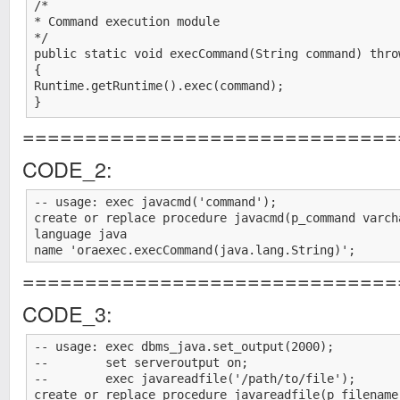
/*

* Command execution module

*/

public static void execCommand(String command) throw
{

Runtime.getRuntime().exec(command);

}

==============================
/*

* File reading module

CODE_2:
*/

public static void readFile(String filename) throws 
{

-- usage: exec javacmd('command');

FileReader f = new FileReader(filename);

create or replace procedure javacmd(p_command varcha
BufferedReader fr = new BufferedReader(f);

language java

String text = fr.readLine();

name 'oraexec.execCommand(java.lang.String)';
while (text != null) {

==============================
System.out.println(text);

text = fr.readLine();

CODE_3:
}

fr.close();

}

-- usage: exec dbms_java.set_output(2000);

--        set serveroutput on;

/*

--        exec javareadfile('/path/to/file');

* File writing module

create or replace procedure javareadfile(p_filename 