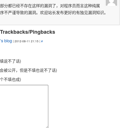
部分都已经不存在这样的漏洞了，对程序员而言这种纯属
序不严谨导致的漏洞。欢迎站长发布更好的有独见漏洞知识。
 Trackbacks/Pingbacks
s blog
| 2012-08-11 21:15 |
#
不填说不了话)
不会被公开，但是不填也说不了话)
这个不填也成)