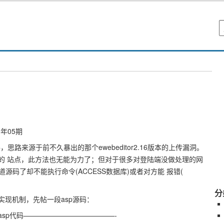
年05期
路来源于前不久暴出的那个ewebeditor2.16版本的上传漏洞。
入的 站点，此方法也无能为力了；但对于很多对登陆端没做处理的网
码了却不能执行命令(ACCESS数据库)或者对方能 报错(
分
实现机制，先帖一段asp源码：
asp代码—————————————-