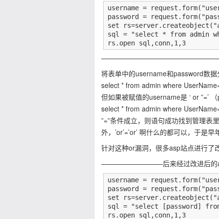
username = request.form("user
password = request.form("pass
set rs=server.createobject("a
sql = "select * from admin w
rs.open sql,conn,1,3
—————————————————
将表单中的username和password数据
select * from admin where UserNam
但如果被赋值的username是 ‘ or ”=
select * from admin where UserName=
”=”条件成立，则语句成功找到管理表里首
外，’or’=’or’ 啊什么的都可以，于
针对这种or漏洞，很多asp站点进行
—————————后来经过改进后的a
username = request.form("user
password = request.form("pass
set rs=server.createobject("a
sql = "select [password] fro
rs.open sql,conn,1,3
