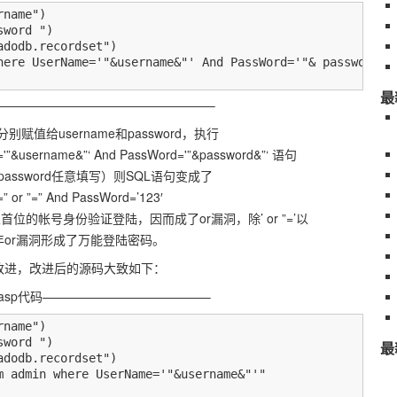
name")

word ")

dodb.recordset")

here UserName='"&username&"' And PassWord='"& password &"
最
—————————————————–
分别赋值给username和password，执行
e='”&username&”‘ And PassWord='”&password&”‘ 语句
’ （password任意填写）则SQL语句变成了
” or ”=” And PassWord=’123′
位的帐号身份验证登陆，因而成了or漏洞，除’ or ”=’以
是早年or漏洞形成了万能登陆密码。
了改进，改进后的源码大致如下：
sp代码—————————————–
name")

word ")

最
dodb.recordset")

m admin where UserName='"&username&"'"
