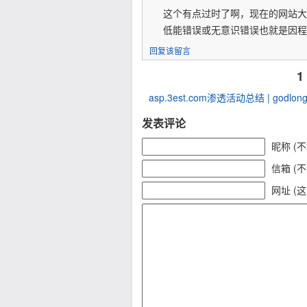
这个有点过时了啊，现在的网站大
低能错误或无意识错误也就是因程
回复该留言
1
asp.3est.com渗透活动总结 | godlong'
发表评论
昵称 (
信箱 (
网址 (