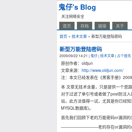
鬼仔's Blog
关注网络安全
首页
存档
链接
关于
首页
»
技术文章
» 新型万能登陆密码
新型万能登陆密码
2009/09/22 14:21
|
鬼仔
|
技术文章
|
占个座先
原创作者：oldjun
文章来源：
http://www.oldjun.com/
注：本文已经发表在《黑客手册》2009
本 文章无技术含量，只是提供一个思路，思
对于过滤了单引号或者做了post防注
站，此方法值得一试，尤其是你已经知道源
MYSQL数据库)。
首先我们回顾下老的万能密码or漏洞的
—————————老的存在or漏洞的