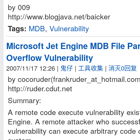
by 009
http://www.blogjava.net/baicker
MDB
,
Vulnerability
Tags:
Microsoft Jet Engine MDB File Pa
Overflow Vulnerability
2007/11/17 12:26
|
鬼仔
|
工具收集
|
消灭0回复
by cocoruder(frankruder_at_hotmail.com
http://ruder.cdut.net
Summary:
A remote code execute vulnerability exist
Engine. A remote attacker who successful
vulnerability can execute arbitrary code 