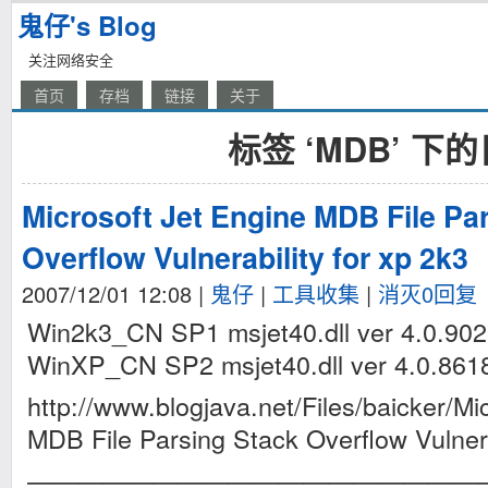
鬼仔's Blog
关注网络安全
首页
存档
链接
关于
标签 ‘MDB’ 下
Microsoft Jet Engine MDB File Pa
Overflow Vulnerability for xp 2k3
2007/12/01 12:08
|
鬼仔
|
工具收集
|
消灭0回复
Win2k3_CN SP1 msjet40.dll ver 4.0.
WinXP_CN SP2 msjet40.dll ver 4.0.
http://www.blogjava.net/Files/baicker/Mi
MDB File Parsing Stack Overflow Vulnerab
——————————————————