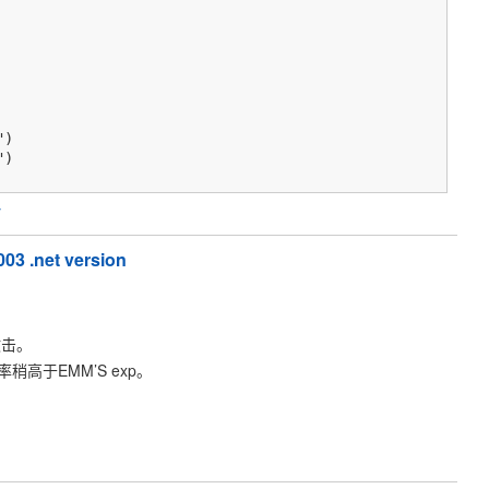
)

)

y
003 .net version
攻击。
高于EMM’S exp。