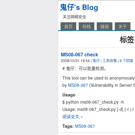
鬼仔's Blog
关注网络安全
首页
存档
链接
关于
标签 
MS08-067 check
2008/10/31 19:54
|
鬼仔
|
工具收集
|
8 个回复
# 鬼仔：可以批量检测。
This tool can be used to anonymously c
by
MS08-067
(Vulnerability in Serve
Usage
$ python ms08-067_check.py -h
Usage: ms08-067_check.py [-d] {-t |-l 
阅读全文 »
Tags:
MS08-067