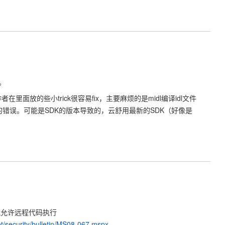
。
者在里面放的些小trick很容易fix，主要麻烦的是midl编译idl文件
库的错误。可能是SDK的版本导致的，云舒用最新的SDK（好像是
洞可能允许远程代码执行
et/security/bulletin/MS08-067.mspx