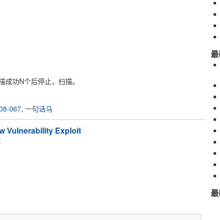
最
。
描成功N个后停止，扫描。
08-067
,
一句话马
Vulnerability Exploit
复
最