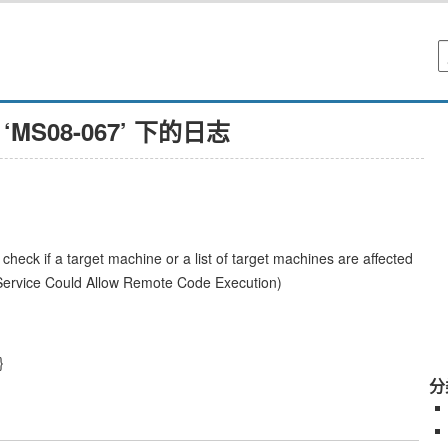
‘MS08-067’ 下的日志
heck if a target machine or a list of target machines are affected
r Service Could Allow Remote Code Execution)
}
分