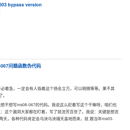
2003 bypass version
复
S08-067问题函数伪代码
，不必着急，一定会有人指着这个扬名立万，可以稍微等等。果不其
了。
PT”又问我想不想写ms08-067的代码。我说这么赶着写这个干嘛呀，咱们也
na PT”说：这个漏洞大家都在盯着，写了就流芳百世了。我说：关键是想流
天，各种代码肯定会乌泱乌泱铺天盖地而来，就 跟当年ms03-