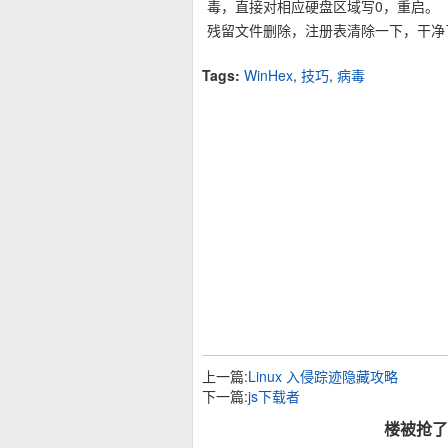
毒，直接对相应硬盘区域写0，重启。
残留文件删除，注册表清除一下，干净
Tags:
WinHex
,
技巧
,
病毒
上一篇:
Linux 入侵踪迹隐藏攻略
下一篇:
js下载者
楼被抢了 