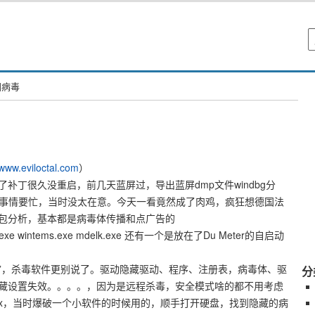
固病毒
www.eviloctal.com
）
打了补丁很久没重启，前几天蓝屏过，导出蓝屏dmp文件windbg分
有其他事情要忙，当时没太在意。今天一看竟然成了肉鸡，疯狂想德国法
，抓包分析，基本都是病毒体传播和点广告的
.exe wintems.exe mdelk.exe 还有一个是放在了Du Meter的自启动
程序”，杀毒软件更别说了。驱动隐藏驱动、程序、注册表，病毒体、驱
分
藏设置失效。。。。，因为是远程杀毒，安全模式啥的都不用考虑
ex，当时爆破一个小软件的时候用的，顺手打开硬盘，找到隐藏的病