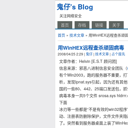
鬼仔's Blog
关注网络安全
首页
存档
链接
关于
首页
»
技术文章
» 用WinHEX远程查杀顽
用WinHEX远程查杀顽固病毒
2008/04/25 2:29
|
鬼仔
|
技术文章
|
占个座先
文章作者：Helvin [E.S.T 顾问团]
信息来源：邪恶八进制信息安全团队（
有个Win2003，跑的服务器不重要，
析，发现Ipnat.sys引起，因为还
国的一些80、442、25端口发送包
病毒本身一共5个文件 srosa.sys hldrrr
下面
冰刃等一些都是“不是有效的win32
动、注册表防删除保护，文件文件夹隐
了。突然看到服务器桌面上装了WinH