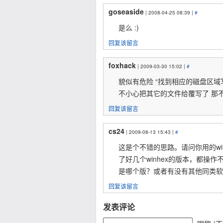
goseaside
| 2008-04-25 08:39 |
#
是么 :)
回复该留言
foxhack
| 2009-03-30 15:02 |
#
貌似有危险 “找到相应的磁盘区域
不小心把其它的文件给覆写了 那
回复该留言
cs24
| 2009-08-13 15:43 |
#
这是个不错的思路。请问你用的wi
了好几个winhex的版本，都操作
是哪个版？或者有没有其他同类软件
回复该留言
发表评论