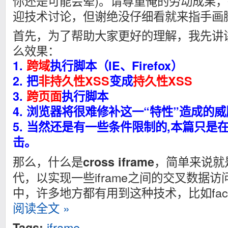
你还是可能会晕)。请尊重俺的劳动成果
迎技术讨论，但谢绝没仔细看就来指手画
首先，为了帮助大家更好的理解，我先讲
么效果：
1.
跨域
执行脚本（IE、Firefox）
2. 把
非持久性XSS
变成
持久性XSS
3.
跨页面
执行脚本
4. 浏览器将很难修补这一“特性”造成的威
5. 当然还是有一些条件限制的,本篇只是
击。
那么，什么是
，简单来说就是
cross iframe
代，以实现一些iframe之间的交叉数据访
中，许多地方都有用到这种技术，比如faceb
阅读全文 »
iframe
Tags: