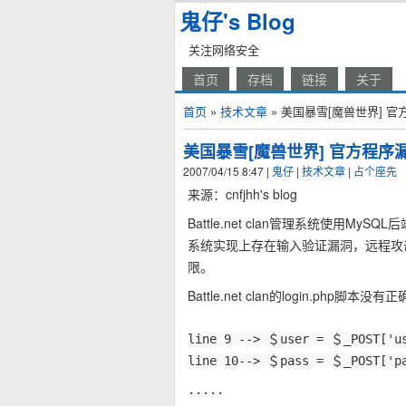
鬼仔's Blog
关注网络安全
首页
存档
链接
关于
首页
»
技术文章
» 美国暴雪[魔兽世界] 
美国暴雪[魔兽世界] 官方程序
2007/04/15 8:47
|
鬼仔
|
技术文章
|
占个座先
来源：cnfjhh's blog
Battle.net clan管理系统使用M
系统实现上存在输入验证漏洞，远程攻
限。
Battle.net clan的login.php脚
line 9 --> ＄user = ＄_POST['u
line 10--> ＄pass = ＄_POST['p
.....