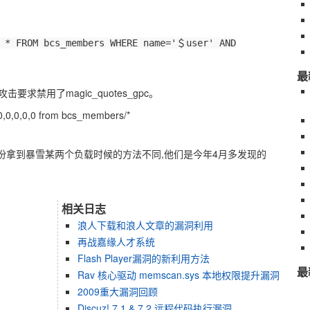
T * FROM bcs_members WHERE name='＄user' AND
最
禁用了magic_quotes_gpc。
,0,0,0,0,0 from bcs_members/*
我12月份拿到暴雪某两个负载时候的方法不同,他们是今年4月多发现的
相关日志
浪人下载和浪人文章的漏洞利用
再战嘉缘人才系统
Flash Player漏洞的新利用方法
最
Rav 核心驱动 memscan.sys 本地权限提升漏洞
2009重大漏洞回顾
Discuz! 7.1 & 7.2 远程代码执行漏洞