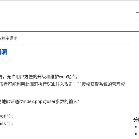
官方程序漏洞
漏洞
ySQL后端，允许用户方便的升级和维护web站点。
击者可能利用此漏洞执行SQL注入攻击，非授权获取系统的管理权
本没有正确地验证通过index.php对user参数的输入：
ser'];
分
ass'];