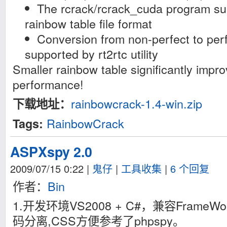
The rcrack/rcrack_cuda program supp
rainbow table file format
Conversion from non-perfect to perf
supported by rt2rtc utility
Smaller rainbow table significantly impr
performance!
rainbowcrack-1.4-win.zip
下载地址：
RainbowCrack
Tags:
ASPXspy 2.0
2009/07/15 0:22
|
鬼仔
|
工具收集
|
6 个回复
作者：
Bin
1.开发环境VS2008 + C#，兼容FrameWo
码分离,CSS方便参考了phpspy。