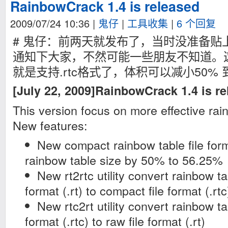
RainbowCrack 1.4 is released
2009/07/24 10:36
|
鬼仔
|
工具收集
|
6 个回复
# 鬼仔：前两天就发布了，当时没准备贴
通知下大家，不然可能一些朋友不知道。
就是支持.rtc格式了，体积可以减小50% 到 
[July 22, 2009]RainbowCrack 1.4 is r
This version focus on more effective rain
New features:
New compact rainbow table file form
rainbow table size by 50% to 56.25%
New rt2rtc utility convert rainbow ta
format (.rt) to compact file format (.rtc
New rtc2rt utility convert rainbow t
format (.rtc) to raw file format (.rt)