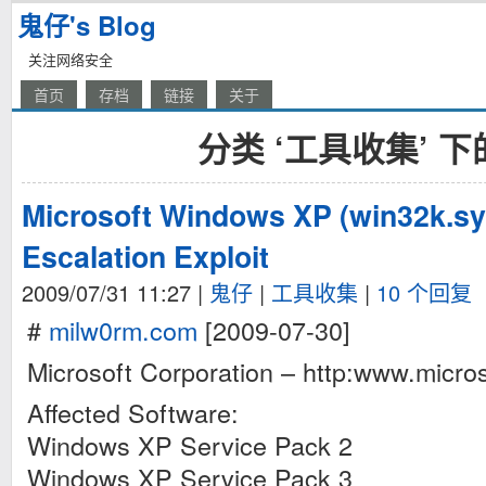
鬼仔's Blog
关注网络安全
首页
存档
链接
关于
分类 ‘工具收集’ 
Microsoft Windows XP (win32k.sys
Escalation Exploit
2009/07/31 11:27
|
鬼仔
|
工具收集
|
10 个回复
#
milw0rm.com
[2009-07-30]
Microsoft Corporation – http:www.micro
Affected Software:
Windows XP Service Pack 2
Windows XP Service Pack 3