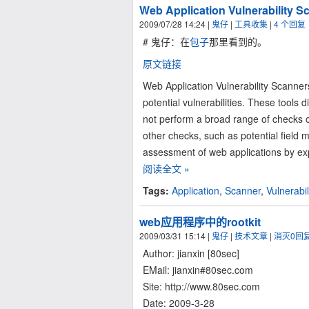
Web Application Vulnerability S
2009/07/28 14:24
|
鬼仔
|
工具收集
|
4 个回复
# 鬼仔：在
包子
那里看到的。
原文链接
Web Application Vulnerability Scanners
potential vulnerabilities. These tools 
not perform a broad range of checks 
other checks, such as potential field
assessment of web applications by exp
阅读全文 »
Tags:
Application
,
Scanner
,
Vulnerabil
web应用程序中的rootkit
2009/03/31 15:14
|
鬼仔
|
技术文章
|
消灭0回
Author: jianxin [80sec]
EMail: jianxin#80sec.com
Site: http://www.80sec.com
Date: 2009-3-28