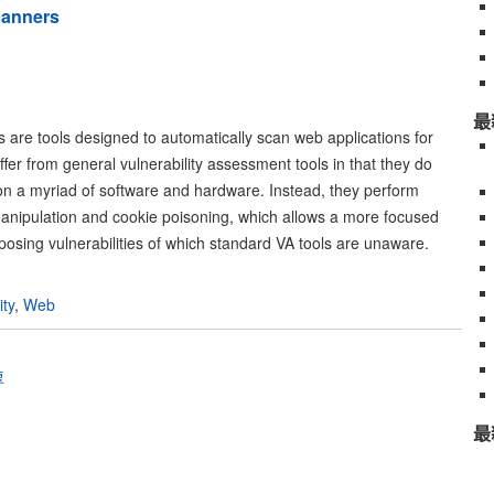
canners
最
 are tools designed to automatically scan web applications for
differ from general vulnerability assessment tools in that they do
on a myriad of software and hardware. Instead, they perform
 manipulation and cookie poisoning, which allows a more focused
osing vulnerabilities of which standard VA tools are unaware.
ity
,
Web
复
最